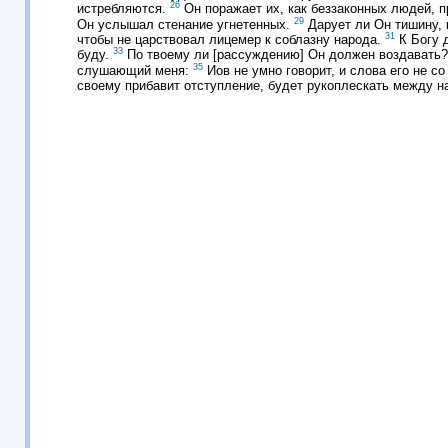
26
истребляются.
Он поражает их, как беззаконных людей, п
29
Он услышал стенание угнетенных.
Дарует ли Он тишину, 
31
чтобы не царствовал лицемер к соблазну народа.
К Богу 
33
буду.
По твоему ли [рассуждению] Он должен воздавать? И
35
слушающий меня:
Иов не умно говорит, и слова его не с
своему прибавит отступление, будет рукоплескать между н