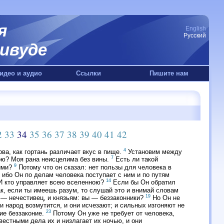
я
English
Русский
ивуде
идео и аудио
Ссылки
Пишите нам
2
33
34
35
36
37
38
39
40
41
42
4
ва, как гортань различает вкус в пище.
Установим между
7
ою? Моя рана неисцелима без вины.
Есть ли такой
9
выми?
Потому что он сказал: нет пользы для человека в
ибо Он по делам человека поступает с ним и по путям
14
И кто управляет всею вселенною?
Если бы Он обратил
к, если ты имеешь разум, то слушай это и внимай словам
19
 — нечестивец, и князьям: вы — беззаконники?
Но Он не
 народ возмутится, и они исчезают; и сильных изгоняют не
23
ие беззаконие.
Потому Он уже не требует от человека,
вестными дела их и низлагает их ночью, и они