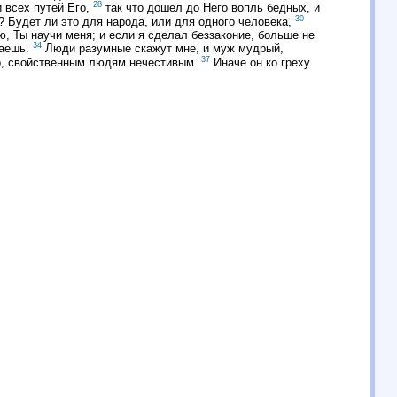
28
и всех путей Его,
так что дошел до Него вопль бедных, и
30
? Будет ли это для народа, или для одного человека,
ю, Ты научи меня; и если я сделал беззаконие, больше не
34
наешь.
Люди разумные скажут мне, и муж мудрый,
37
го, свойственным людям нечестивым.
Иначе он ко греху