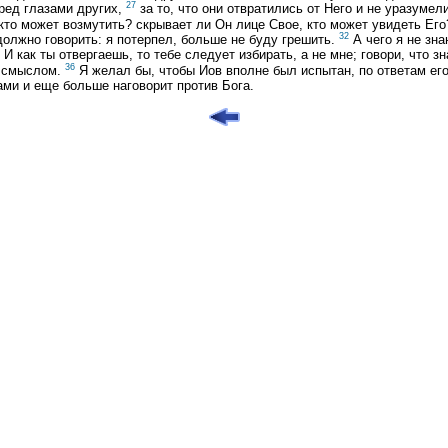
27
ред глазами других,
за то, что они отвратились от Него и не уразумел
кто может возмутить? скрывает ли Он лице Свое, кто может увидеть Его
32
должно говорить: я потерпел, больше не буду грешить.
А чего я не зна
 как ты отвергаешь, то тебе следует избирать, а не мне; говори, что з
36
о смыслом.
Я желал бы, чтобы Иов вполне был испытан, по ответам е
ами и еще больше наговорит против Бога.