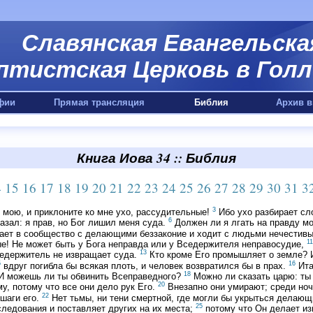
Славянская Евангельска
птистская Церковь в Голл
фии
Прямая трансляция
Библия
Архив в
Книга Иова 34 :: Библия
4
15
16
17
18
19
20
21
22
23
24
25
26
27
28
29
30
31
3
3
мою, и приклоните ко мне ухо, рассудительные!
Ибо ухо разбирает сло
6
азал: я прав, но Бог лишил меня суда.
Должен ли я лгать на правду м
ает в сообщество с делающими беззаконие и ходит с людьми нечести
11
е! Не может быть у Бога неправда или у Вседержителя неправосудие,
13
седержитель не извращает суда.
Кто кроме Его промышляет о земле? 
5
16
вдруг погибла бы всякая плоть, и человек возвратился бы в прах.
Ита
18
И можешь ли ты обвинить Всеправедного?
Можно ли сказать царю: ты
20
му, потому что все они дело рук Его.
Внезапно они умирают; среди ночи
22
 шаги его.
Нет тьмы, ни тени смертной, где могли бы укрыться делающ
25
ледования и поставляет других на их места;
потому что Он делает из