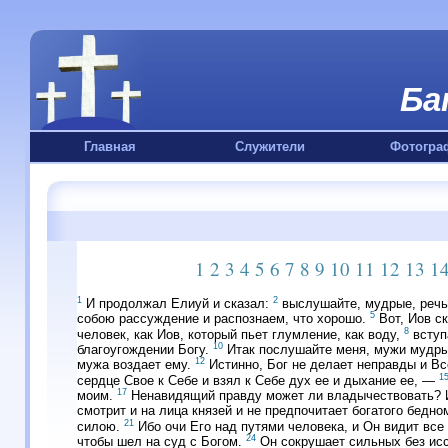
Ба
Главная
Служители
Фотогра
1
2
3
4
5
6
7
8
9
10
11
12
13
1
1
2
И продолжал Елиуй и сказал:
выслушайте, мудрые, речь 
5
собою рассуждение и распознаем, что хорошо.
Вот, Иов ск
8
человек, как Иов, который пьет глумление, как воду,
вступ
10
благоугождении Богу.
Итак послушайте меня, мужи мудры
12
мужа воздает ему.
Истинно, Бог не делает неправды и В
1
сердце Свое к Себе и взял к Себе дух ее и дыхание ее, —
17
моим.
Ненавидящий правду может ли владычествовать? 
смотрит и на лица князей и не предпочитает богатого бедно
21
силою.
Ибо очи Его над путями человека, и Он видит все
24
чтобы шел на суд с Богом.
Он сокрушает сильных без исс