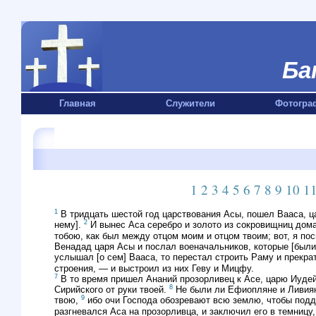
Ба
Главная
Служители
Фотогра
1
2
3
4
5
6
7
8
9
10
1
1
В тридцать шестой год царствования Асы, пошел Вааса, ца
2
нему].
И вынес Аса серебро и золото из сокровищниц дома
тобою, как был между отцом моим и отцом твоим; вот, я по
Венадад царя Асы и послал военачальников, которые [были
услышал [о сем] Вааса, то перестал строить Раму и прекра
строения, — и выстроил из них Геву и Мицфу.
7
В то время пришел Ананий прозорливец к Асе, царю Иудейск
8
Сирийского от руки твоей.
Не были ли Ефиопляне и Ливияне
9
твою,
ибо очи Господа обозревают всю землю, чтобы подде
разгневался Аса на прозорливца, и заключил его в темницу, 