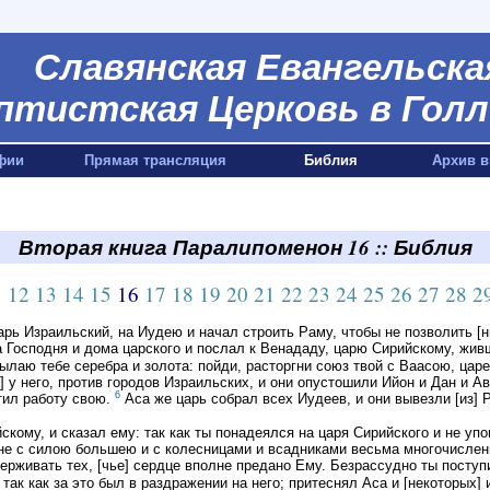
Славянская Евангельска
птистская Церковь в Голл
фии
Прямая трансляция
Библия
Архив в
Вторая книга Паралипоменон 16 :: Библия
1
12
13
14
15
16
17
18
19
20
21
22
23
24
25
26
27
28
2
рь Израильский, на Иудею и начал строить Раму, чтобы не позволить [ни
 Господня и дома царского и послал к Венададу, царю Сирийскому, жив
сылаю тебе серебра и золота: пойди, расторгни союз твой с Ваасою, цар
] у него, против городов Израильских, и они опустошили Ийон и Дан и
6
тил работу свою.
Аса же царь собрал всех Иудеев, и они вывезли [из] 
ому, и сказал ему: так как ты понадеялся на царя Сирийского и не упо
 с силою большею и с колесницами и всадниками весьма многочисленны
рживать тех, [чье] сердце вполне предано Ему. Безрассудно ты поступи
так как за это был в раздражении на него; притеснял Аса и [некоторых] 