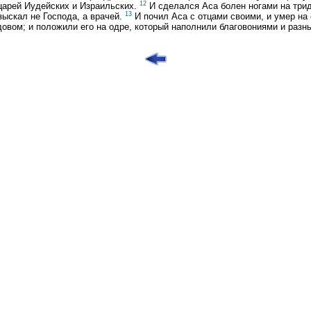
12
 царей Иудейских и Израильских.
И сделался Аса болен ногами на трид
13
зыскал не Господа, а врачей.
И почил Аса с отцами своими, и умер на 
идовом; и положили его на одре, который наполнили благовониями и раз