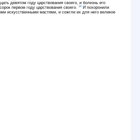
цать девятом году царствования своего, и болезнь его
14
сорок первом году царствования своего.
И похоронили
ными искусственными мастями, и сожгли их для него великое