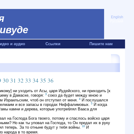
я
English
Русский
ивуде
идео и аудио
Ссылки
Пишите нам
9
30
31
32
33
34
35
36
кому] ни уходить от Асы, царя Иудейского, ни приходить [к
3
шему в Дамаске, говоря:
союз да будет между мною и
4
ем Израильским, чтоб он отступил от меня.
И послушался
5
 Авелмаим и все запасы в городах Неффалимовых.
И когда
Рамы камни и дерева, которые употреблял Вааса для
вал на Господа Бога твоего, потому и спаслось войско царя
ми? Но как ты уповал на Господа, то Он предал их в руку
10
л теперь. За то отныне будут у тебя войны.
И
из народа в то время.